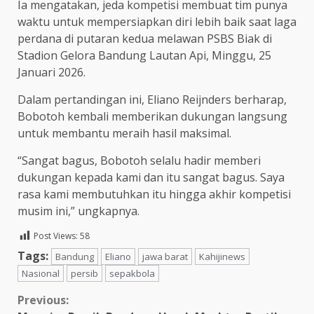
Ia mengatakan, jeda kompetisi membuat tim punya
waktu untuk mempersiapkan diri lebih baik saat laga
perdana di putaran kedua melawan PSBS Biak di
Stadion Gelora Bandung Lautan Api, Minggu, 25
Januari 2026.
Dalam pertandingan ini, Eliano Reijnders berharap,
Bobotoh kembali memberikan dukungan langsung
untuk membantu meraih hasil maksimal.
“Sangat bagus, Bobotoh selalu hadir memberi
dukungan kepada kami dan itu sangat bagus. Saya
rasa kami membutuhkan itu hingga akhir kompetisi
musim ini,” ungkapnya.
Post Views:
58
Tags:
Bandung
Eliano
jawa barat
Kahijinews
Nasional
persib
sepakbola
Continue
Previous: