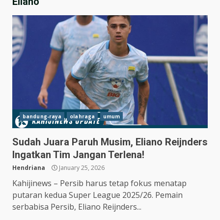
Eliano
bandung-raya
olahraga
umum
Sudah Juara Paruh Musim, Eliano Reijnders
Hasil Piala Presiden 2026,
Ingatkan Tim Jangan Terlena!
Persebaya Taklukkan Persija
1-0, Gol Bunuh Diri Pankov
Hendriana
January 25, 2026
Jadi Penentu
3
Kahijinews – Persib harus tetap fokus menatap
July 27, 2026
putaran kedua Super League 2025/26. Pemain
Persib Bungkam Arema FC,
serbabisa Persib, Eliano Reijnders...
Gol Uilliam Barros Antar