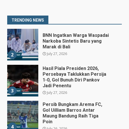
Narkoba Sintetis Baru yang
Marak di Bali
July 27, 2026
2
TRENDING NEWS
Hasil Piala Presiden 2026,
Persebaya Taklukkan Persija
1-0, Gol Bunuh Diri Pankov
Jadi Penentu
3
July 27, 2026
Persib Bungkam Arema FC,
Gol Uilliam Barros Antar
Maung Bandung Raih Tiga
Poin
4
July 26, 2026
Adam Alis Jalani Laga Penuh
Makna Saat Persib Hadapi
Arema FC
July 25, 2026
5