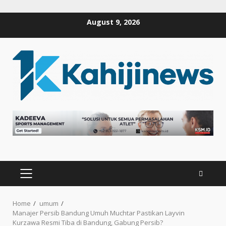
Skip
August 9, 2026
to
content
PRIMARY
MENU
Home
umum
Manajer Persib Bandung Umuh Muchtar Pastikan Layvin
Kurzawa Resmi Tiba di Bandung, Gabung Persib?