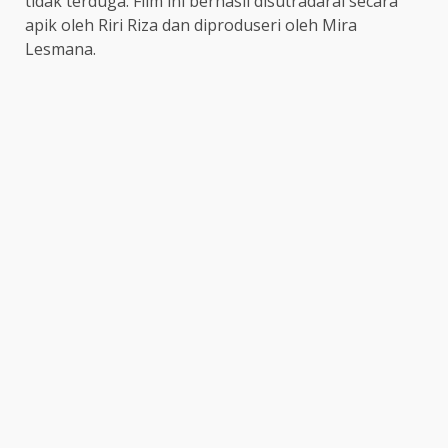
tidak terduga. Film ini berhasil disutradarai secara
apik oleh Riri Riza dan diproduseri oleh Mira
Lesmana.