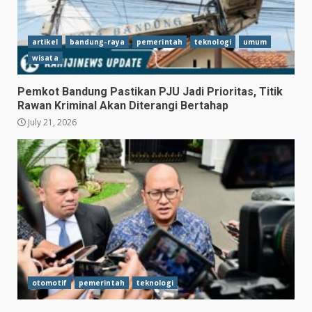
artikel
bandung-raya
pemerintah
teknologi
umum
wisata
Pemkot Bandung Pastikan PJU Jadi Prioritas, Titik
Rawan Kriminal Akan Diterangi Bertahap
July 21, 2026
otomotif
pemerintah
teknologi