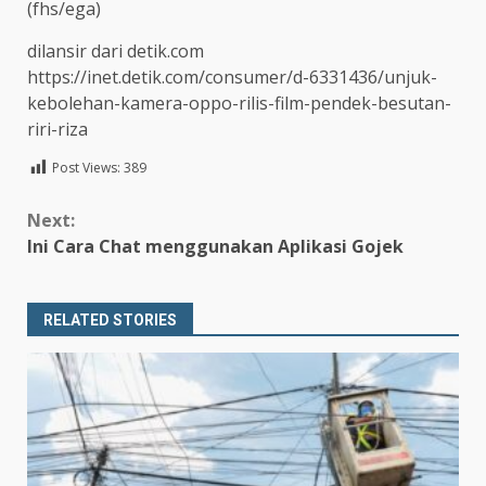
(fhs/ega)
dilansir dari detik.com
https://inet.detik.com/consumer/d-6331436/unjuk-
kebolehan-kamera-oppo-rilis-film-pendek-besutan-
riri-riza
Post Views:
389
Continue
Next:
Reading
Ini Cara Chat menggunakan Aplikasi Gojek
RELATED STORIES