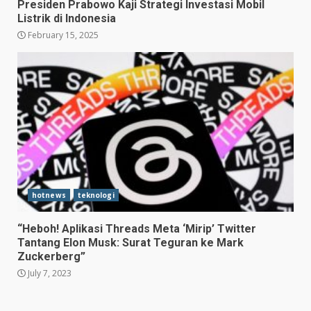
Presiden Prabowo Kaji Strategi Investasi Mobil
Listrik di Indonesia
February 15, 2025
Hasil Piala Presiden 2026,
Persebaya Taklukkan Persija
1-0, Gol Bunuh Diri Pankov
Jadi Penentu
hotnews
teknologi
3
July 27, 2026
“Heboh! Aplikasi Threads Meta ‘Mirip’ Twitter
Persib Bungkam Arema FC,
Tantang Elon Musk: Surat Teguran ke Mark
Gol Uilliam Barros Antar
Zuckerberg”
Maung Bandung Raih Tiga
July 7, 2023
Poin
4
July 26, 2026