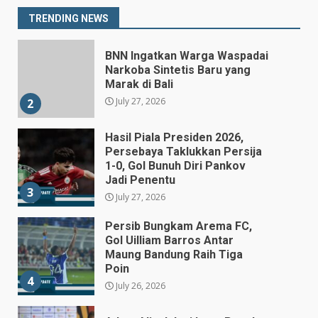
Gubernur BI Sementara
1
TRENDING NEWS
July 27, 2026
BNN Ingatkan Warga Waspadai
Narkoba Sintetis Baru yang
Marak di Bali
July 27, 2026
2
Hasil Piala Presiden 2026,
Persebaya Taklukkan Persija
1-0, Gol Bunuh Diri Pankov
Jadi Penentu
3
July 27, 2026
Persib Bungkam Arema FC,
Gol Uilliam Barros Antar
Maung Bandung Raih Tiga
Poin
4
July 26, 2026