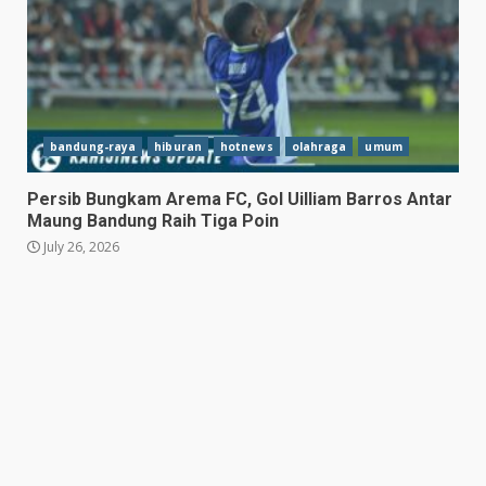
Hasil Piala Presiden 2026,
Persebaya Taklukkan Persija
1-0, Gol Bunuh Diri Pankov
Jadi Penentu
3
July 27, 2026
bandung-raya
hiburan
hotnews
olahraga
umum
Persib Bungkam Arema FC,
Persib Bungkam Arema FC, Gol Uilliam Barros Antar
Gol Uilliam Barros Antar
Maung Bandung Raih Tiga Poin
Maung Bandung Raih Tiga
July 26, 2026
Poin
4
July 26, 2026
Adam Alis Jalani Laga Penuh
Makna Saat Persib Hadapi
Arema FC
July 25, 2026
5
Drama Empat Gol Warnai Laga
DPMM FC vs Tampines