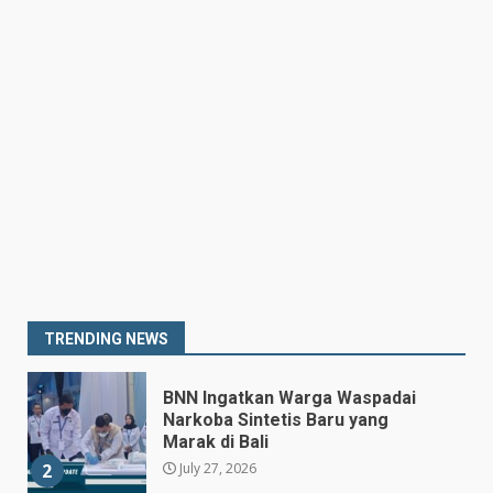
Rovers, Kedua Tim Berbagi
Poin
6
July 25, 2026
Kepala BGN Tegaskan Dapur
MBG yang Tak Penuhi Standar
Akan Ditutup
July 25, 2026
7
Prabowo Siapkan Keppres
Pemberhentian Perry Warjiyo,
Destry Damayanti Jadi
Gubernur BI Sementara
1
TRENDING NEWS
July 27, 2026
BNN Ingatkan Warga Waspadai
Narkoba Sintetis Baru yang
Marak di Bali
July 27, 2026
2