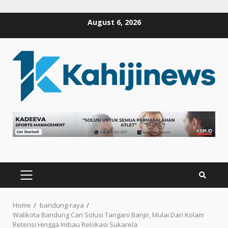
Skip
August 6, 2026
to
content
PRIMARY
MENU
Home
bandung-raya
Walikota Bandung Cari Solusi Tangani Banjir, Mulai Dari Kolam
Retensi Hingga Imbau Relokasi Sukarela