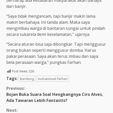
berharap ada kesadaran masyarakat akan bahaya
dari banjir.
“Saya tidak mengancam, tapi banjir makin lama
makin berbahaya. Ini tanda alam. Maka saya
mengimbau warga di bantaran sungai untuk pindah
secara sukarela demi keselamatan,” ujarnya.
“Secara aturan bisa saja dibongkar. Tapi menggusur
orang bukan seperti menggusur domba. Harus
pakai perasaan. Saya akan terus imbau dan saya
bela perasaan warga,” pungkas Farhan.
Post Views:
226
Tags:
Bandung
muhammad farhan
Continue
Previous:
Bojan Buka Suara Soal Hengkangnya Ciro Alves,
Reading
Ada Tawaran Lebih Fantastis?
Next: