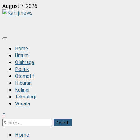
Skip
August 7, 2026
to
content
Primary
Menu
Home
Umum
Olahraga
Politik
Otomotif
Hiburan
Kuliner
Teknologi
Wisata
Search
for:
Home