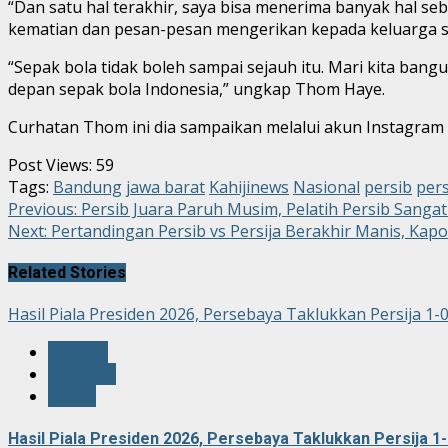
“Dan satu hal terakhir, saya bisa menerima banyak hal s
kematian dan pesan-pesan mengerikan kepada keluarga sa
“Sepak bola tidak boleh sampai sejauh itu. Mari kita ba
depan sepak bola Indonesia,” ungkap Thom Haye.
Curhatan Thom ini dia sampaikan melalui akun Instagram pr
Post Views:
59
Tags:
Bandung
jawa barat
Kahijinews
Nasional
persib
pers
Continue
Previous:
Persib Juara Paruh Musim, Pelatih Persib Sanga
Next:
Pertandingan Persib vs Persija Berakhir Manis, Kap
Reading
Related Stories
Hasil Piala Presiden 2026, Persebaya Taklukkan Persija 1-
hiburan
olahraga
umum
Hasil Piala Presiden 2026, Persebaya Taklukkan Persija 1-