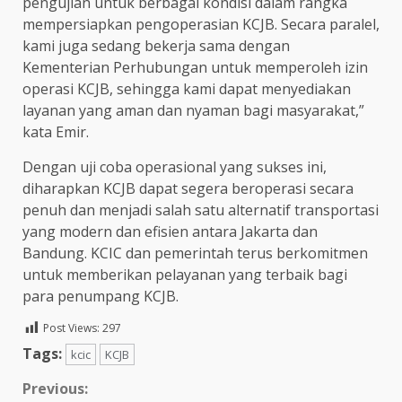
pengujian untuk berbagai kondisi dalam rangka
mempersiapkan pengoperasian KCJB. Secara paralel,
kami juga sedang bekerja sama dengan
Kementerian Perhubungan untuk memperoleh izin
operasi KCJB, sehingga kami dapat menyediakan
layanan yang aman dan nyaman bagi masyarakat,”
kata Emir.
Dengan uji coba operasional yang sukses ini,
diharapkan KCJB dapat segera beroperasi secara
penuh dan menjadi salah satu alternatif transportasi
yang modern dan efisien antara Jakarta dan
Bandung. KCIC dan pemerintah terus berkomitmen
untuk memberikan pelayanan yang terbaik bagi
para penumpang KCJB.
Post Views:
297
Tags:
kcic
KCJB
Continue
Previous: