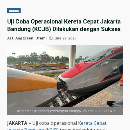
umum
Uji Coba Operasional Kereta Cepat Jakarta
Bandung (KCJB) Dilakukan dengan Sukses
Asti Anggraeni Utami
June 27, 2023
Uji coba KCJB secara gandengan Minggu, 25 Juni 2023. /KCIC/
JAKARTA
– Uji coba operasional
Kereta Cepat
Jakarta Bandung (KCJB)
terus berlanjut untuk