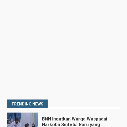
Drama Empat Gol Warnai Laga
DPMM FC vs Tampines
Rovers, Kedua Tim Berbagi
Poin
6
July 25, 2026
Kepala BGN Tegaskan Dapur
MBG yang Tak Penuhi Standar
Akan Ditutup
July 25, 2026
7
Prabowo Siapkan Keppres
Pemberhentian Perry Warjiyo,
Destry Damayanti Jadi
Gubernur BI Sementara
1
July 27, 2026
TRENDING NEWS
BNN Ingatkan Warga Waspadai
Narkoba Sintetis Baru yang