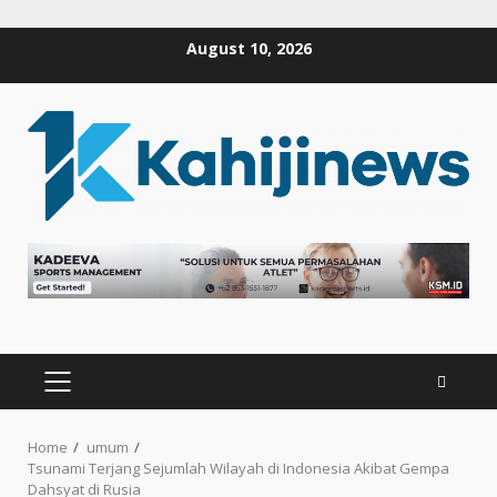
Skip
August 10, 2026
to
content
PRIMARY
MENU
Home
umum
Tsunami Terjang Sejumlah Wilayah di Indonesia Akibat Gempa
Dahsyat di Rusia