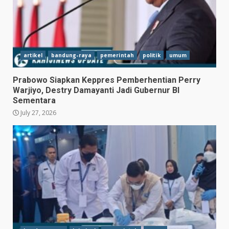
artikel
bandung-raya
pemerintah
politik
umum
Prabowo Siapkan Keppres Pemberhentian Perry
Warjiyo, Destry Damayanti Jadi Gubernur BI
Sementara
July 27, 2026