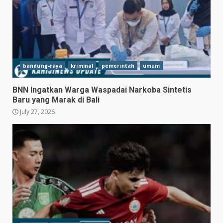
bandung-raya
kriminal
pemerintah
umum
BNN Ingatkan Warga Waspadai Narkoba Sintetis
Baru yang Marak di Bali
July 27, 2026
Hasil Piala Presiden 2026,
Persebaya Taklukkan Persija
1-0, Gol Bunuh Diri Pankov
Jadi Penentu
3
July 27, 2026
Persib Bungkam Arema FC,
Gol Uilliam Barros Antar
Maung Bandung Raih Tiga
Poin
4