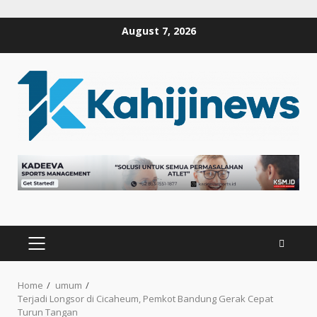
Skip
August 7, 2026
to
content
PRIMARY
MENU
Home
umum
Terjadi Longsor di Cicaheum, Pemkot Bandung Gerak Cepat
Turun Tangan