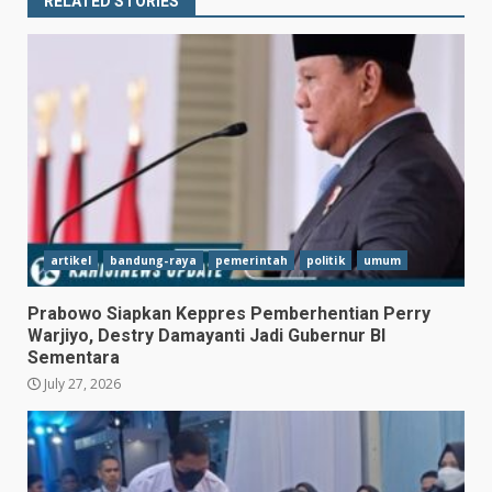
RELATED STORIES
artikel
bandung-raya
pemerintah
politik
umum
Prabowo Siapkan Keppres Pemberhentian Perry
Warjiyo, Destry Damayanti Jadi Gubernur BI
Sementara
July 27, 2026