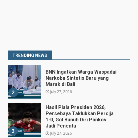
Destry Damayanti Jadi
Gubernur BI Sementara
1
July 27, 2026
BNN Ingatkan Warga Waspadai
Narkoba Sintetis Baru yang
Marak di Bali
July 27, 2026
2
TRENDING NEWS
Hasil Piala Presiden 2026,
Persebaya Taklukkan Persija
1-0, Gol Bunuh Diri Pankov
Jadi Penentu
3
July 27, 2026
Persib Bungkam Arema FC,
Gol Uilliam Barros Antar
Maung Bandung Raih Tiga
Poin
4
July 26, 2026