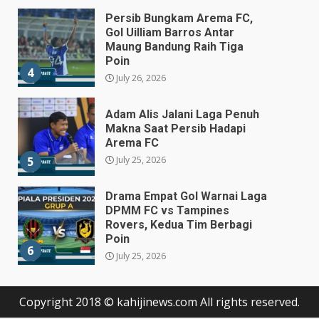
Adam Alis Jalani Laga Penuh
Makna Saat Persib Hadapi
Arema FC
July 25, 2026
5
Drama Empat Gol Warnai Laga
DPMM FC vs Tampines
Rovers, Kedua Tim Berbagi
Poin
6
July 25, 2026
Kepala BGN Tegaskan Dapur
MBG yang Tak Penuhi Standar
Akan Ditutup
July 25, 2026
7
Prabowo Siapkan Keppres
Pemberhentian Perry Warjiyo,
Copyright 2018 © kahijinews.com All rights reserved.
Destry Damayanti Jadi