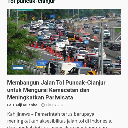
Tol puncak-cianjur
umum
Membangun Jalan Tol Puncak-Cianjur
untuk Mengurai Kemacetan dan
Hasil Piala Presiden 2026,
Meningkatkan Pariwisata
Persebaya Taklukkan Persija
1-0, Gol Bunuh Diri Pankov
Faiz Adji Musfika
July 18, 2023
Jadi Penentu
3
Kahijinews – Pemerintah terus berupaya
July 27, 2026
meningkatkan aksesibilitas jalan tol di Indonesia,
Persib Bungkam Arema FC,
dan langkah ini juga mencakup pembangunan...