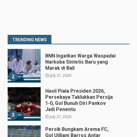
Prabowo Siapkan Keppres
Pemberhentian Perry Warjiyo,
Destry Damayanti Jadi
Gubernur BI Sementara
1
TRENDING NEWS
July 27, 2026
BNN Ingatkan Warga Waspadai
Narkoba Sintetis Baru yang
Marak di Bali
July 27, 2026
2
Hasil Piala Presiden 2026,
Persebaya Taklukkan Persija
1-0, Gol Bunuh Diri Pankov
Jadi Penentu
3
July 27, 2026
Persib Bungkam Arema FC,
Gol Uilliam Barros Antar