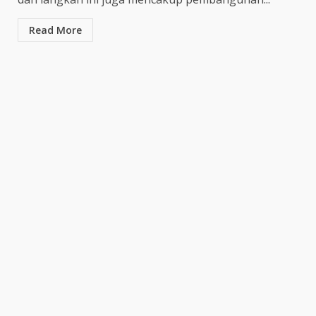
Gol Uilliam Barros Antar
Maung Bandung Raih Tiga
Read More
Poin
4
July 26, 2026
Adam Alis Jalani Laga Penuh
Makna Saat Persib Hadapi
Arema FC
July 25, 2026
5
Drama Empat Gol Warnai Laga
DPMM FC vs Tampines
Rovers, Kedua Tim Berbagi
Poin
6
July 25, 2026
Kepala BGN Tegaskan Dapur
MBG yang Tak Penuhi Standar
Akan Ditutup
July 25, 2026
7