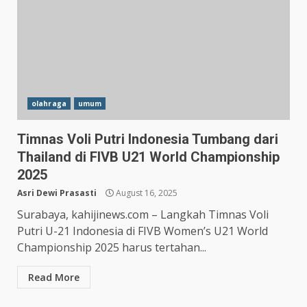
olahraga
umum
Timnas Voli Putri Indonesia Tumbang dari
Thailand di FIVB U21 World Championship
Hasil Piala Presiden 2026,
2025
Persebaya Taklukkan Persija
1-0, Gol Bunuh Diri Pankov
Asri Dewi Prasasti
August 16, 2025
Jadi Penentu
3
Surabaya, kahijinews.com – Langkah Timnas Voli
July 27, 2026
Putri U-21 Indonesia di FIVB Women’s U21 World
Persib Bungkam Arema FC,
Championship 2025 harus tertahan...
Gol Uilliam Barros Antar
Maung Bandung Raih Tiga
Read More
Poin
4
July 26, 2026