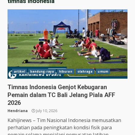
timnas indonesia
artikel
bandung-raya
hiburan
olahraga
umum
Timnas Indonesia Genjot Kebugaran
Pemain dalam TC Bali Jelang Piala AFF
2026
Hendriana
July 10, 2026
Kahijinews – Tim Nasional Indonesia memusatkan
perhatian pada peningkatan kondisi fisik para
pemain selama menjalani pemusatan latihan...