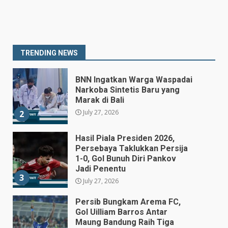
Prabowo Siapkan Keppres
Pemberhentian Perry Warjiyo,
Destry Damayanti Jadi
Gubernur BI Sementara
1
TRENDING NEWS
July 27, 2026
BNN Ingatkan Warga Waspadai
Narkoba Sintetis Baru yang
Marak di Bali
July 27, 2026
2
Hasil Piala Presiden 2026,
Persebaya Taklukkan Persija
1-0, Gol Bunuh Diri Pankov
Jadi Penentu
3
July 27, 2026
Persib Bungkam Arema FC,
Gol Uilliam Barros Antar
Maung Bandung Raih Tiga