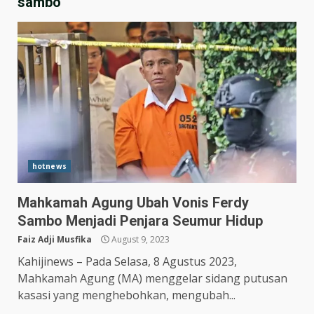
sambo
hotnews
Mahkamah Agung Ubah Vonis Ferdy
Hasil Piala Presiden 2026,
Sambo Menjadi Penjara Seumur Hidup
Persebaya Taklukkan Persija
1-0, Gol Bunuh Diri Pankov
Faiz Adji Musfika
August 9, 2023
Jadi Penentu
3
Kahijinews – Pada Selasa, 8 Agustus 2023,
July 27, 2026
Mahkamah Agung (MA) menggelar sidang putusan
Persib Bungkam Arema FC,
kasasi yang menghebohkan, mengubah...
Gol Uilliam Barros Antar