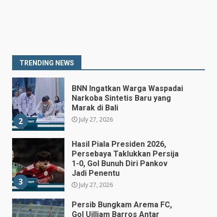
Prabowo Siapkan Keppres
Pemberhentian Perry Warjiyo,
Destry Damayanti Jadi
Gubernur BI Sementara
1
TRENDING NEWS
July 27, 2026
BNN Ingatkan Warga Waspadai
Narkoba Sintetis Baru yang
Marak di Bali
July 27, 2026
2
Hasil Piala Presiden 2026,
Persebaya Taklukkan Persija
1-0, Gol Bunuh Diri Pankov
Jadi Penentu
3
July 27, 2026
Persib Bungkam Arema FC,
Gol Uilliam Barros Antar