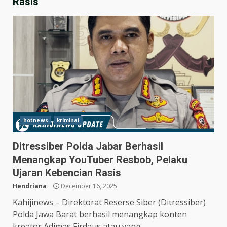
Rasis
hotnews
kriminal
Ditressiber Polda Jabar Berhasil
Menangkap YouTuber Resbob, Pelaku
Hasil Piala Presiden 2026,
Ujaran Kebencian Rasis
Persebaya Taklukkan Persija
1-0, Gol Bunuh Diri Pankov
Hendriana
December 16, 2025
Jadi Penentu
3
Kahijinews – Direktorat Reserse Siber (Ditressiber)
July 27, 2026
Polda Jawa Barat berhasil menangkap konten
Persib Bungkam Arema FC,
kreator Adimas Firdaus atau yang...