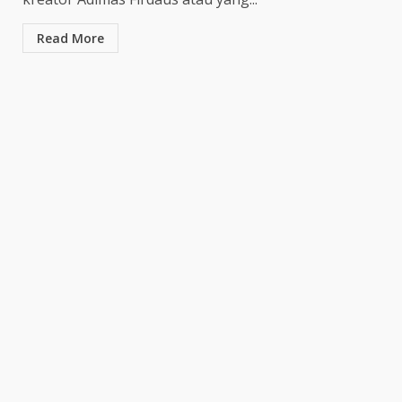
Gol Uilliam Barros Antar
Maung Bandung Raih Tiga
Read More
Poin
4
July 26, 2026
Adam Alis Jalani Laga Penuh
Makna Saat Persib Hadapi
Arema FC
July 25, 2026
5
Drama Empat Gol Warnai Laga
DPMM FC vs Tampines
Rovers, Kedua Tim Berbagi
Poin
6
July 25, 2026
Kepala BGN Tegaskan Dapur
MBG yang Tak Penuhi Standar
Akan Ditutup
July 25, 2026
7