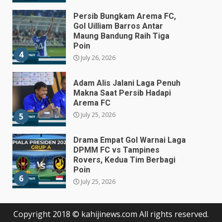
Persib Bungkam Arema FC,
Gol Uilliam Barros Antar
Maung Bandung Raih Tiga
Poin
4
July 26, 2026
Adam Alis Jalani Laga Penuh
Makna Saat Persib Hadapi
Arema FC
July 25, 2026
5
Drama Empat Gol Warnai Laga
DPMM FC vs Tampines
Rovers, Kedua Tim Berbagi
Poin
6
July 25, 2026
Kepala BGN Tegaskan Dapur
Copyright 2018 © kahijinews.com All rights reserved.
MBG yang Tak Penuhi Standar