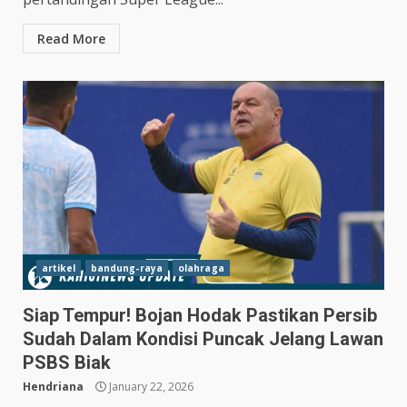
Read More
artikel
bandung-raya
olahraga
Siap Tempur! Bojan Hodak Pastikan Persib
Sudah Dalam Kondisi Puncak Jelang Lawan
Hasil Piala Presiden 2026,
PSBS Biak
Persebaya Taklukkan Persija
1-0, Gol Bunuh Diri Pankov
Hendriana
January 22, 2026
Jadi Penentu