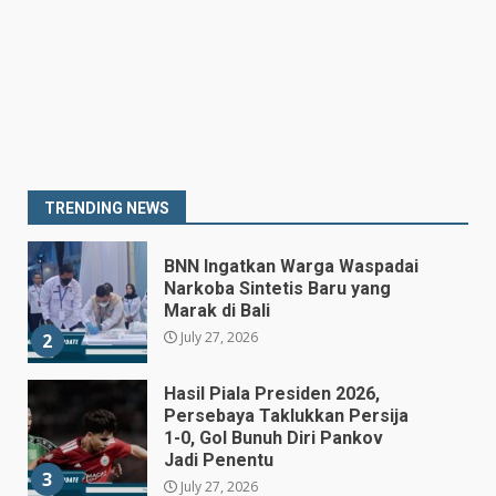
MBG yang Tak Penuhi Standar
Akan Ditutup
July 25, 2026
7
Prabowo Siapkan Keppres
Pemberhentian Perry Warjiyo,
Destry Damayanti Jadi
Gubernur BI Sementara
1
TRENDING NEWS
July 27, 2026
BNN Ingatkan Warga Waspadai
Narkoba Sintetis Baru yang
Marak di Bali
July 27, 2026
2
Hasil Piala Presiden 2026,
Persebaya Taklukkan Persija
1-0, Gol Bunuh Diri Pankov
Jadi Penentu
3
July 27, 2026