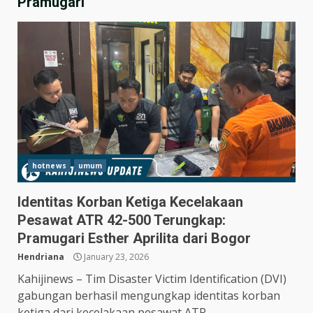
Pramugari
hotnews
umum
Identitas Korban Ketiga Kecelakaan
Pesawat ATR 42-500 Terungkap:
Hasil Piala Presiden 2026,
Pramugari Esther Aprilita dari Bogor
Persebaya Taklukkan Persija
1-0, Gol Bunuh Diri Pankov
Hendriana
January 23, 2026
Jadi Penentu
3
Kahijinews – Tim Disaster Victim Identification (DVI)
July 27, 2026
gabungan berhasil mengungkap identitas korban
Persib Bungkam Arema FC,
ketiga dari kecelakaan pesawat ATR...