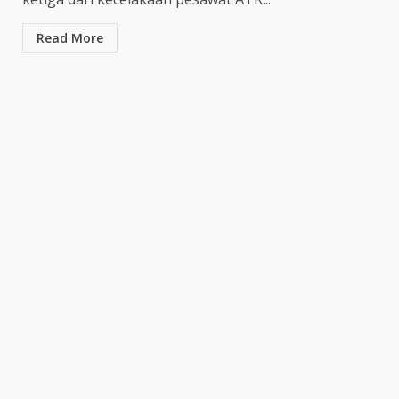
Gol Uilliam Barros Antar
Maung Bandung Raih Tiga
Read More
Poin
4
July 26, 2026
Adam Alis Jalani Laga Penuh
Makna Saat Persib Hadapi
Arema FC
July 25, 2026
5
Drama Empat Gol Warnai Laga
DPMM FC vs Tampines
Rovers, Kedua Tim Berbagi
Poin
6
July 25, 2026
Kepala BGN Tegaskan Dapur
MBG yang Tak Penuhi Standar
Akan Ditutup
July 25, 2026
7