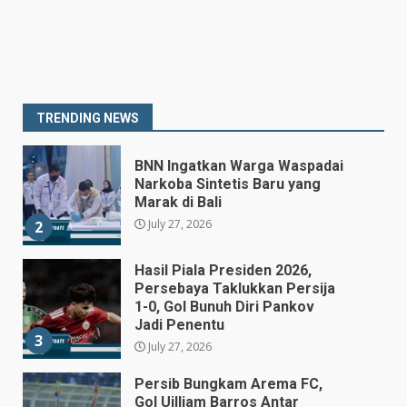
Prabowo Siapkan Keppres
Pemberhentian Perry Warjiyo,
Destry Damayanti Jadi
Gubernur BI Sementara
1
TRENDING NEWS
July 27, 2026
BNN Ingatkan Warga Waspadai
Narkoba Sintetis Baru yang
Marak di Bali
July 27, 2026
2
Hasil Piala Presiden 2026,
Persebaya Taklukkan Persija
1-0, Gol Bunuh Diri Pankov
Jadi Penentu
3
July 27, 2026
Persib Bungkam Arema FC,
Gol Uilliam Barros Antar