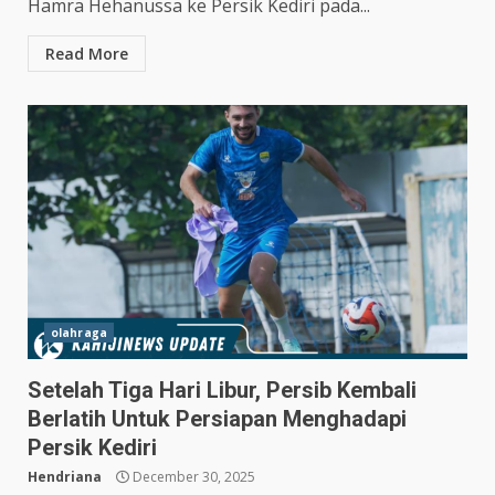
Hamra Hehanussa ke Persik Kediri pada...
Read More
olahraga
Setelah Tiga Hari Libur, Persib Kembali
Berlatih Untuk Persiapan Menghadapi
Hasil Piala Presiden 2026,
Persik Kediri
Persebaya Taklukkan Persija
1-0, Gol Bunuh Diri Pankov
Hendriana
December 30, 2025
Jadi Penentu