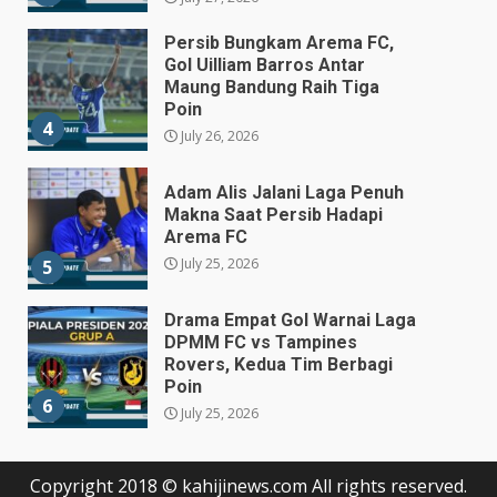
Persib Bungkam Arema FC,
Gol Uilliam Barros Antar
Maung Bandung Raih Tiga
Poin
4
July 26, 2026
Adam Alis Jalani Laga Penuh
Makna Saat Persib Hadapi
Arema FC
July 25, 2026
5
Drama Empat Gol Warnai Laga
DPMM FC vs Tampines
Rovers, Kedua Tim Berbagi
Poin
6
July 25, 2026
Kepala BGN Tegaskan Dapur
Copyright 2018 © kahijinews.com All rights reserved.
MBG yang Tak Penuhi Standar