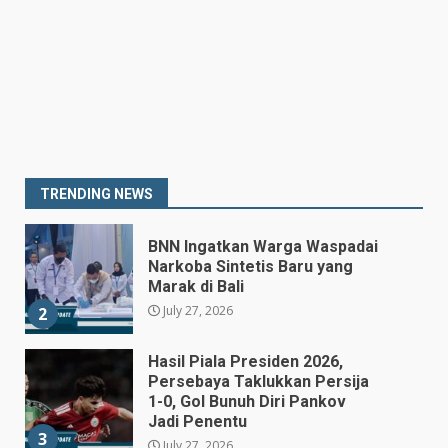
MBG yang Tak Penuhi Standar
Akan Ditutup
July 25, 2026
7
Prabowo Siapkan Keppres
Pemberhentian Perry Warjiyo,
Destry Damayanti Jadi
Gubernur BI Sementara
1
TRENDING NEWS
July 27, 2026
BNN Ingatkan Warga Waspadai
Narkoba Sintetis Baru yang
Marak di Bali
July 27, 2026
2
Hasil Piala Presiden 2026,
Persebaya Taklukkan Persija
1-0, Gol Bunuh Diri Pankov
Jadi Penentu
3
July 27, 2026