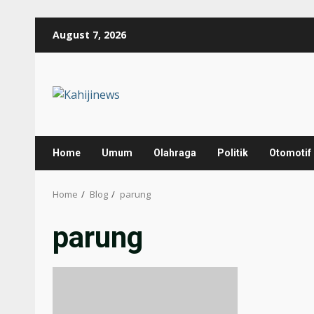
Skip
August 7, 2026
to
content
Home
Umum
Olahraga
Politik
Otomotif
Home
Blog
parung
parung