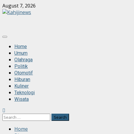
Skip
August 7, 2026
to
content
Primary
Menu
Home
Umum
Olahraga
Politik
Otomotif
Hiburan
Kuliner
Teknologi
Wisata
Search
for:
Home