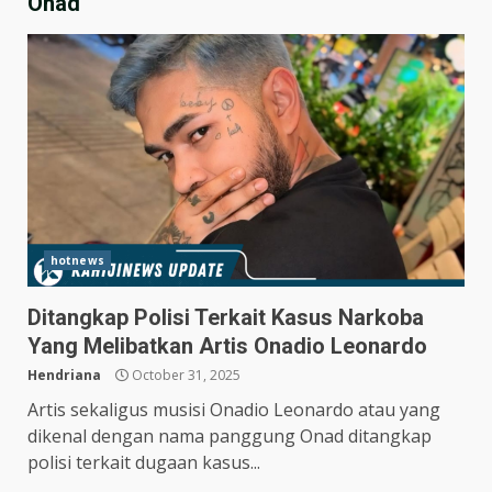
Onad
hotnews
Ditangkap Polisi Terkait Kasus Narkoba
Hasil Piala Presiden 2026,
Yang Melibatkan Artis Onadio Leonardo
Persebaya Taklukkan Persija
1-0, Gol Bunuh Diri Pankov
Hendriana
October 31, 2025
Jadi Penentu
3
Artis sekaligus musisi Onadio Leonardo atau yang
July 27, 2026
dikenal dengan nama panggung Onad ditangkap
Persib Bungkam Arema FC,
polisi terkait dugaan kasus...
Gol Uilliam Barros Antar