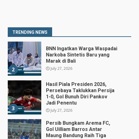
Prabowo Siapkan Keppres
Pemberhentian Perry Warjiyo,
Destry Damayanti Jadi
Gubernur BI Sementara
1
TRENDING NEWS
July 27, 2026
BNN Ingatkan Warga Waspadai
Narkoba Sintetis Baru yang
Marak di Bali
July 27, 2026
2
Hasil Piala Presiden 2026,
Persebaya Taklukkan Persija
1-0, Gol Bunuh Diri Pankov
Jadi Penentu
3
July 27, 2026
Persib Bungkam Arema FC,
Gol Uilliam Barros Antar
Maung Bandung Raih Tiga