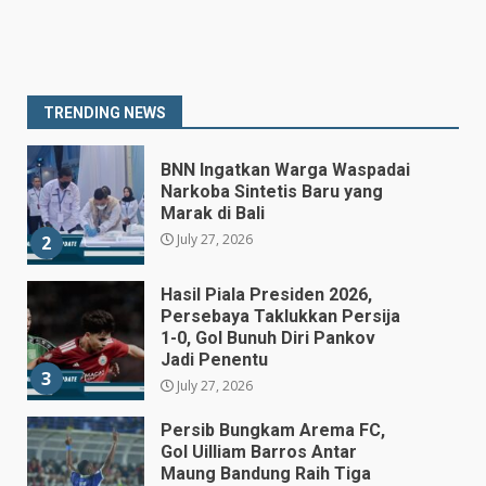
Prabowo Siapkan Keppres
Pemberhentian Perry Warjiyo,
Destry Damayanti Jadi
Gubernur BI Sementara
1
TRENDING NEWS
July 27, 2026
BNN Ingatkan Warga Waspadai
Narkoba Sintetis Baru yang
Marak di Bali
July 27, 2026
2
Hasil Piala Presiden 2026,
Persebaya Taklukkan Persija
1-0, Gol Bunuh Diri Pankov
Jadi Penentu
3
July 27, 2026
Persib Bungkam Arema FC,
Gol Uilliam Barros Antar
Maung Bandung Raih Tiga