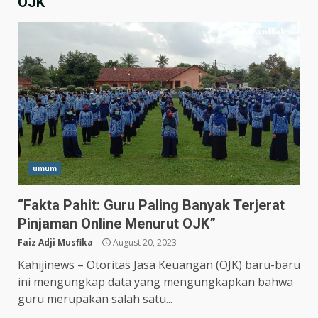
OJK
umum
“Fakta Pahit: Guru Paling Banyak Terjerat
Hasil Piala Presiden 2026,
Pinjaman Online Menurut OJK”
Persebaya Taklukkan Persija
1-0, Gol Bunuh Diri Pankov
Faiz Adji Musfika
August 20, 2023
Jadi Penentu
3
Kahijinews – Otoritas Jasa Keuangan (OJK) baru-baru
July 27, 2026
ini mengungkap data yang mengungkapkan bahwa
Persib Bungkam Arema FC,
guru merupakan salah satu...
Gol Uilliam Barros Antar