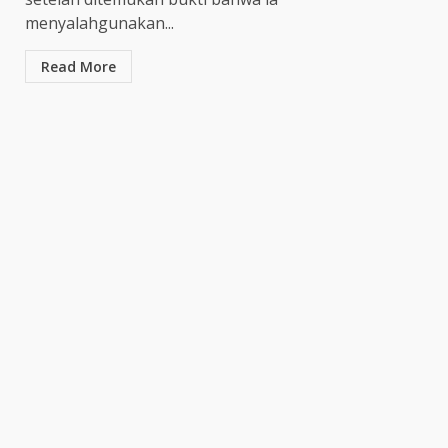
Persib Bungkam Arema FC,
menyalahgunakan...
Gol Uilliam Barros Antar
Maung Bandung Raih Tiga
Read More
Poin
4
July 26, 2026
Adam Alis Jalani Laga Penuh
Makna Saat Persib Hadapi
Arema FC
July 25, 2026
5
Drama Empat Gol Warnai Laga
DPMM FC vs Tampines
Rovers, Kedua Tim Berbagi
Poin
6
July 25, 2026
Kepala BGN Tegaskan Dapur
MBG yang Tak Penuhi Standar
Akan Ditutup