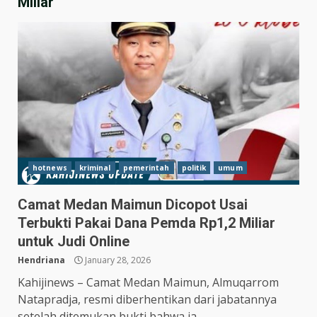
Miliar
hotnews
kriminal
pemerintah
politik
umum
Camat Medan Maimun Dicopot Usai
Terbukti Pakai Dana Pemda Rp1,2 Miliar
untuk Judi Online
Hasil Piala Presiden 2026,
Persebaya Taklukkan Persija
Hendriana
January 28, 2026
1-0, Gol Bunuh Diri Pankov
Kahijinews – Camat Medan Maimun, Almuqarrom
Jadi Penentu
3
Natapradja, resmi diberhentikan dari jabatannya
July 27, 2026
setelah ditemukan bukti bahwa ia