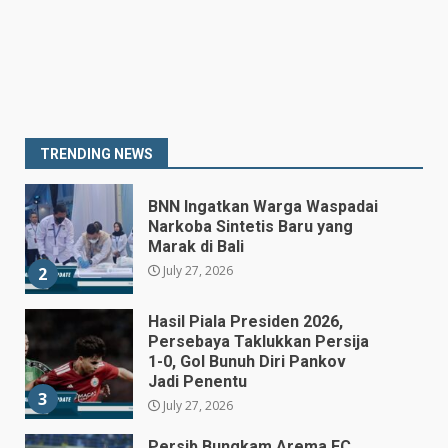
July 25, 2026
7
Prabowo Siapkan Keppres
Pemberhentian Perry Warjiyo,
Destry Damayanti Jadi
Gubernur BI Sementara
1
TRENDING NEWS
July 27, 2026
BNN Ingatkan Warga Waspadai
Narkoba Sintetis Baru yang
Marak di Bali
July 27, 2026
2
Hasil Piala Presiden 2026,
Persebaya Taklukkan Persija
1-0, Gol Bunuh Diri Pankov
Jadi Penentu
3
July 27, 2026
Persib Bungkam Arema FC,