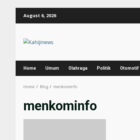
Skip
August 6, 2026
to
content
Home
Umum
Olahraga
Politik
Otomotif
Home
Blog
menkominfo
menkominfo