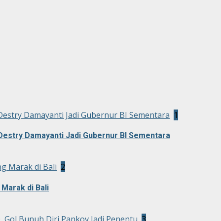
Destry Damayanti Jadi Gubernur BI Sementara
1
Destry Damayanti Jadi Gubernur BI Sementara
g Marak di Bali
2
Marak di Bali
0, Gol Bunuh Diri Pankov Jadi Penentu
3