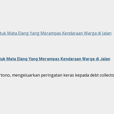
tuk Mata Elang Yang Merampas Kendaraan Warga di Jalan
tuk Mata Elang Yang Merampas Kendaraan Warga di Jalan
ono, mengeluarkan peringatan keras kepada debt collector 