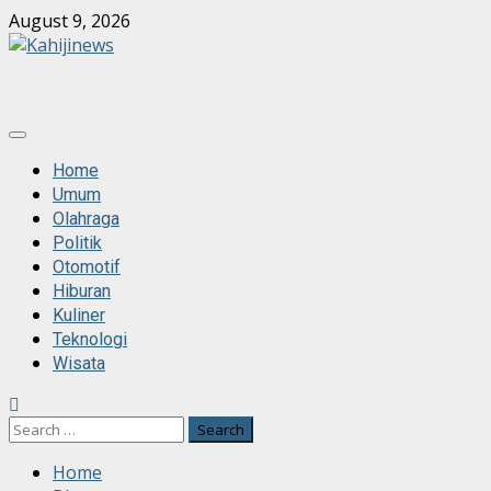
Skip
August 9, 2026
to
content
Primary
Menu
Home
Umum
Olahraga
Politik
Otomotif
Hiburan
Kuliner
Teknologi
Wisata
Search
for:
Home