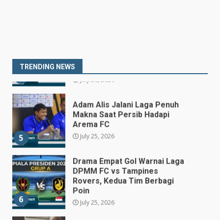
3
July 27, 2026
Persib Bungkam Arema FC,
Gol Uilliam Barros Antar
Maung Bandung Raih Tiga
Poin
4
TRENDING NEWS
July 26, 2026
Adam Alis Jalani Laga Penuh
Makna Saat Persib Hadapi
Arema FC
July 25, 2026
5
Drama Empat Gol Warnai Laga
DPMM FC vs Tampines
Rovers, Kedua Tim Berbagi
Poin
6
July 25, 2026
Kepala BGN Tegaskan Dapur