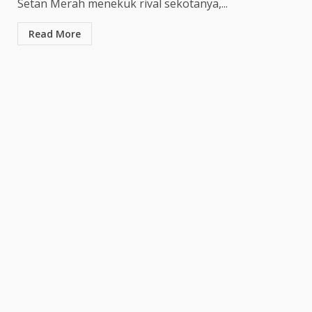
Setan Merah menekuk rival sekotanya,...
Kepala BGN Tegaskan Dapur
MBG yang Tak Penuhi Standar
Read More
Akan Ditutup
July 25, 2026
7
Prabowo Siapkan Keppres
Pemberhentian Perry Warjiyo,
Destry Damayanti Jadi
Gubernur BI Sementara
1
July 27, 2026
BNN Ingatkan Warga Waspadai
Narkoba Sintetis Baru yang
Marak di Bali
July 27, 2026
2
Hasil Piala Presiden 2026,
Persebaya Taklukkan Persija
1-0, Gol Bunuh Diri Pankov
Jadi Penentu