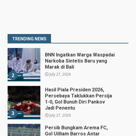
Prabowo Siapkan Keppres
Pemberhentian Perry Warjiyo,
Destry Damayanti Jadi
Gubernur BI Sementara
1
TRENDING NEWS
July 27, 2026
BNN Ingatkan Warga Waspadai
Narkoba Sintetis Baru yang
Marak di Bali
July 27, 2026
2
Hasil Piala Presiden 2026,
Persebaya Taklukkan Persija
1-0, Gol Bunuh Diri Pankov
Jadi Penentu
3
July 27, 2026
Persib Bungkam Arema FC,
Gol Uilliam Barros Antar