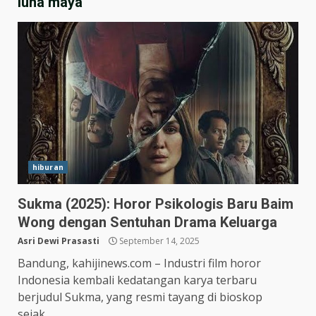
luna maya
hiburan
Sukma (2025): Horor Psikologis Baru Baim
Wong dengan Sentuhan Drama Keluarga
Hasil Piala Presiden 2026,
Persebaya Taklukkan Persija
Asri Dewi Prasasti
September 14, 2025
1-0, Gol Bunuh Diri Pankov
Bandung, kahijinews.com – Industri film horor
Jadi Penentu
3
Indonesia kembali kedatangan karya terbaru
July 27, 2026
berjudul Sukma, yang resmi tayang di bioskop
Persib Bungkam Arema FC,
sejak...