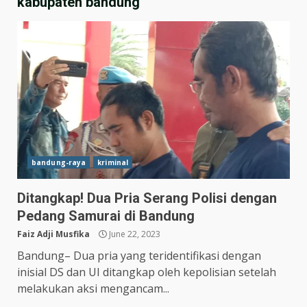
kabupaten bandung
bandung-raya
kriminal
Ditangkap! Dua Pria Serang Polisi dengan
Hasil Piala Presiden 2026,
Pedang Samurai di Bandung
Persebaya Taklukkan Persija
1-0, Gol Bunuh Diri Pankov
Faiz Adji Musfika
June 22, 2023
Jadi Penentu
3
Bandung– Dua pria yang teridentifikasi dengan
July 27, 2026
inisial DS dan UI ditangkap oleh kepolisian setelah
Persib Bungkam Arema FC,
melakukan aksi mengancam...
Gol Uilliam Barros Antar