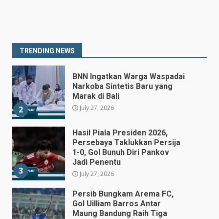
Prabowo Siapkan Keppres
Pemberhentian Perry Warjiyo,
Destry Damayanti Jadi
Gubernur BI Sementara
1
TRENDING NEWS
July 27, 2026
BNN Ingatkan Warga Waspadai
Narkoba Sintetis Baru yang
Marak di Bali
July 27, 2026
2
Hasil Piala Presiden 2026,
Persebaya Taklukkan Persija
1-0, Gol Bunuh Diri Pankov
Jadi Penentu
3
July 27, 2026
Persib Bungkam Arema FC,
Gol Uilliam Barros Antar
Maung Bandung Raih Tiga