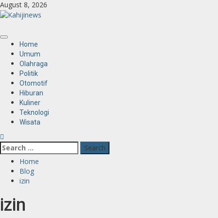
Skip
August 8, 2026
to
content
Primary
Home
Menu
Umum
Olahraga
Politik
Otomotif
Hiburan
Kuliner
Teknologi
Wisata
Search
for:
Home
Blog
izin
izin