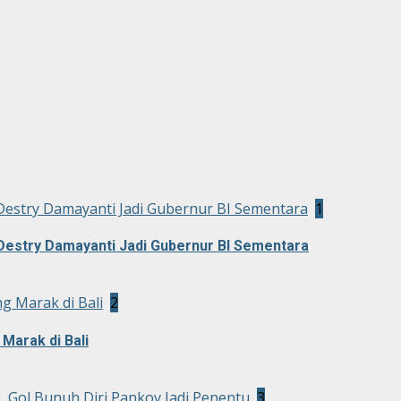
Destry Damayanti Jadi Gubernur BI Sementara
1
Destry Damayanti Jadi Gubernur BI Sementara
g Marak di Bali
2
Marak di Bali
0, Gol Bunuh Diri Pankov Jadi Penentu
3