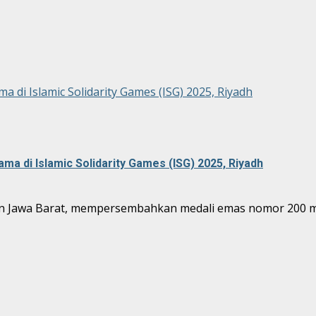
a di Islamic Solidarity Games (ISG) 2025, Riyadh
ma di Islamic Solidarity Games (ISG) 2025, Riyadh
an Jawa Barat, mempersembahkan medali emas nomor 200 me