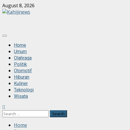
Skip
August 8, 2026
to
content
Primary
Menu
Home
Umum
Olahraga
Politik
Otomotif
Hiburan
Kuliner
Teknologi
Wisata
Search
for:
Home