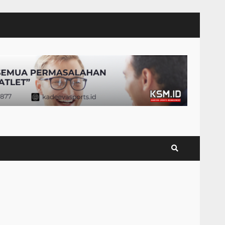
Hasil Piala Presiden 2026,
Persebaya Taklukkan
Persija 1-0, Gol Bunuh Diri
Pankov Jadi Penentu
3
July 27, 2026
Persib Bungkam Arema
FC, Gol Uilliam Barros
Antar Maung Bandung Raih
Tiga Poin
4
July 26, 2026
Adam Alis Jalani Laga
Penuh Makna Saat Persib
Hadapi Arema FC
July 25, 2026
5
Drama Empat Gol Warnai
Laga DPMM FC vs
Tampines Rovers, Kedua
Tim Berbagi Poin