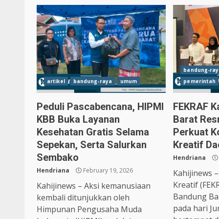
bandung-ray
artikel
bandung-raya
umum
pemerintah
Peduli Pascabencana, HIPMI
FEKRAF K
KBB Buka Layanan
Barat Resm
Kesehatan Gratis Selama
Perkuat K
Sepekan, Serta Salurkan
Kreatif D
Sembako
Hendriana
Hendriana
February 19, 2026
Kahijinews 
Kreatif (FE
Kahijinews – Aksi kemanusiaan
Bandung Bara
kembali ditunjukkan oleh
pada hari Ju
Himpunan Pengusaha Muda