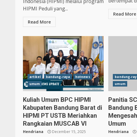
bertempat di.
Indonesia (HIPMI) melalui program
HIPMI Peduli yang...
Read More
Read More
artikel
bandung-raya
hotnews
bandung-ray
umum
umum
Kuliah Umum BPC HIPMI
Panitia S
Kabupaten Bandung Barat di
Bandung 
HIPMI PT USTB Meriahkan
Mengesah
Rangkaian MUSCAB VI
Umum
Hendriana
December 15, 2025
Hendriana