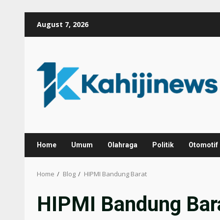
Skip
August 7, 2026
to
content
Home
Umum
Olahraga
Politik
Otomotif
Home
Blog
HIPMI Bandung Barat
HIPMI Bandung Bar