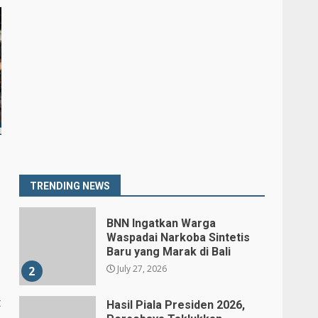
6
July 25, 2026
Kepala BGN Tegaskan
Dapur MBG yang Tak
Penuhi Standar Akan
Ditutup
7
July 25, 2026
Prabowo Siapkan Keppres
Pemberhentian Perry
Warjiyo, Destry Damayanti
Jadi Gubernur BI
1
Sementara
TRENDING NEWS
July 27, 2026
BNN Ingatkan Warga
Waspadai Narkoba Sintetis
Baru yang Marak di Bali
July 27, 2026
2
t
Hasil Piala Presiden 2026,