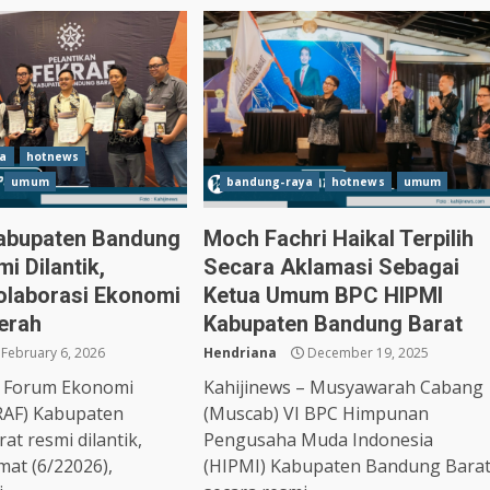
a
hotnews
umum
bandung-raya
hotnews
umum
abupaten Bandung
Moch Fachri Haikal Terpilih
i Dilantik,
Secara Aklamasi Sebagai
olaborasi Ekonomi
Ketua Umum BPC HIPMI
aerah
Kabupaten Bandung Barat
February 6, 2026
Hendriana
December 19, 2025
– Forum Ekonomi
Kahijinews – Musyawarah Cabang
KRAF) Kabupaten
(Muscab) VI BPC Himpunan
t resmi dilantik,
Pengusaha Muda Indonesia
mat (6/22026),
(HIPMI) Kabupaten Bandung Bara