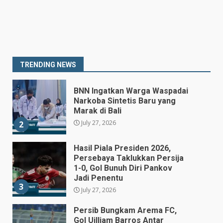
Prabowo Siapkan Keppres
Pemberhentian Perry Warjiyo,
Destry Damayanti Jadi
Gubernur BI Sementara
1
TRENDING NEWS
July 27, 2026
BNN Ingatkan Warga Waspadai
Narkoba Sintetis Baru yang
Marak di Bali
July 27, 2026
2
Hasil Piala Presiden 2026,
Persebaya Taklukkan Persija
1-0, Gol Bunuh Diri Pankov
Jadi Penentu
3
July 27, 2026
Persib Bungkam Arema FC,
Gol Uilliam Barros Antar