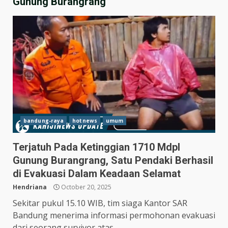
Gunung Burangrang
bandung-raya
hotnews
umum
Terjatuh Pada Ketinggian 1710 Mdpl
Gunung Burangrang, Satu Pendaki Berhasil
Hasil Piala Presiden 2026,
di Evakuasi Dalam Keadaan Selamat
Persebaya Taklukkan Persija
1-0, Gol Bunuh Diri Pankov
Hendriana
October 20, 2025
Jadi Penentu
3
Sekitar pukul 15.10 WIB, tim siaga Kantor SAR
July 27, 2026
Bandung menerima informasi permohonan evakuasi
Persib Bungkam Arema FC,
dari seorang survivor atas...