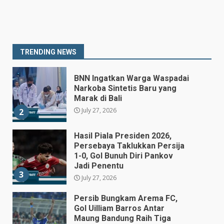
Prabowo Siapkan Keppres
Pemberhentian Perry Warjiyo,
Destry Damayanti Jadi
Gubernur BI Sementara
1
TRENDING NEWS
July 27, 2026
BNN Ingatkan Warga Waspadai
Narkoba Sintetis Baru yang
Marak di Bali
July 27, 2026
2
Hasil Piala Presiden 2026,
Persebaya Taklukkan Persija
1-0, Gol Bunuh Diri Pankov
Jadi Penentu
3
July 27, 2026
Persib Bungkam Arema FC,
Gol Uilliam Barros Antar
Maung Bandung Raih Tiga