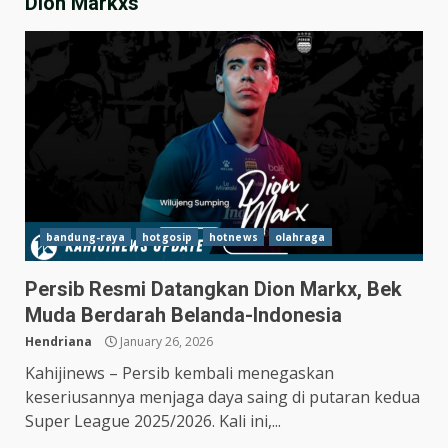
Dion Markxs
bandung-raya
hotgosip
hotnews
olahraga
Persib Resmi Datangkan Dion Markx, Bek
Hasil Piala Presiden 2026,
Muda Berdarah Belanda-Indonesia
Persebaya Taklukkan Persija
1-0, Gol Bunuh Diri Pankov
Hendriana
January 26, 2026
Jadi Penentu
3
Kahijinews – Persib kembali menegaskan
July 27, 2026
keseriusannya menjaga daya saing di putaran kedua
Persib Bungkam Arema FC,
Super League 2025/2026. Kali ini,...
Gol Uilliam Barros Antar