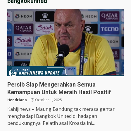
bangkokunited
olahraga
Persib Siap Mengerahkan Semua
Hasil Piala Presiden 2026,
Kemampuan Untuk Meraih Hasil Positif
Persebaya Taklukkan Persija
1-0, Gol Bunuh Diri Pankov
Hendriana
October 1, 2025
Jadi Penentu
3
Kahijinews – Maung Bandung tak merasa gentar
July 27, 2026
menghadapi Bangkok United di hadapan
Persib Bungkam Arema FC,
pendukungnya. Pelatih asal Kroasia ini...
Gol Uilliam Barros Antar