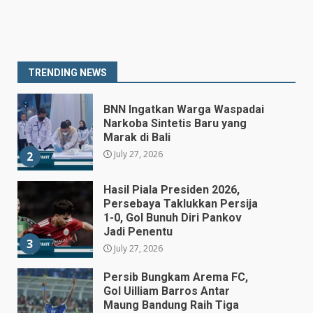
Prabowo Siapkan Keppres
Pemberhentian Perry Warjiyo,
Destry Damayanti Jadi
Gubernur BI Sementara
1
TRENDING NEWS
July 27, 2026
BNN Ingatkan Warga Waspadai
Narkoba Sintetis Baru yang
Marak di Bali
July 27, 2026
2
Hasil Piala Presiden 2026,
Persebaya Taklukkan Persija
1-0, Gol Bunuh Diri Pankov
Jadi Penentu
3
July 27, 2026
Persib Bungkam Arema FC,
Gol Uilliam Barros Antar
Maung Bandung Raih Tiga