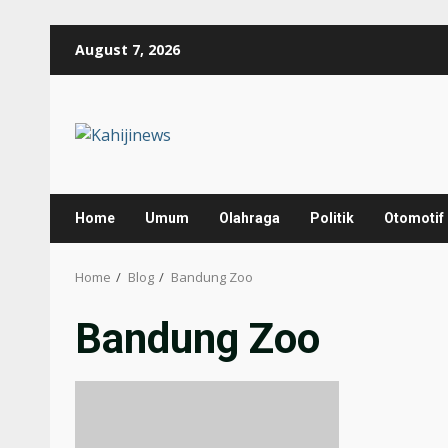
Skip
August 7, 2026
to
content
Home
Umum
Olahraga
Politik
Otomotif
Home
Blog
Bandung Zoo
Bandung Zoo