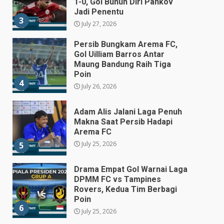
1-0, Gol Bunuh Diri Pankov
Jadi Penentu
3
July 27, 2026
Persib Bungkam Arema FC,
Gol Uilliam Barros Antar
Maung Bandung Raih Tiga
Poin
4
July 26, 2026
Adam Alis Jalani Laga Penuh
Makna Saat Persib Hadapi
Arema FC
July 25, 2026
5
Drama Empat Gol Warnai Laga
DPMM FC vs Tampines
Rovers, Kedua Tim Berbagi
Poin
6
July 25, 2026