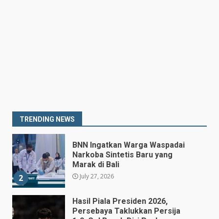
Kepala BGN Tegaskan Dapur
MBG yang Tak Penuhi Standar
Akan Ditutup
July 25, 2026
7
Prabowo Siapkan Keppres
Pemberhentian Perry Warjiyo,
Destry Damayanti Jadi
Gubernur BI Sementara
1
TRENDING NEWS
July 27, 2026
BNN Ingatkan Warga Waspadai
Narkoba Sintetis Baru yang
Marak di Bali
July 27, 2026
2
Hasil Piala Presiden 2026,
Persebaya Taklukkan Persija