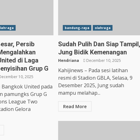
lahraga
bandung-raya
olahraga
esar, Persib
Sudah Pulih Dan Siap Tampil
Mengalahkan
Jung Bidik Kemenangan
nited di Laga
Hendriana
December 10, 2025
Penyisihan Grup G
Kahijinews – Pada sesi latihan
December 10, 2025
resmi di Stadion GBLA, Selasa, 9
Desember 2025, Jung sudah
 Bangkok United pada
mampu melahap...
an pamungks Grup G
ons League Two
Read More
tadion Gelora