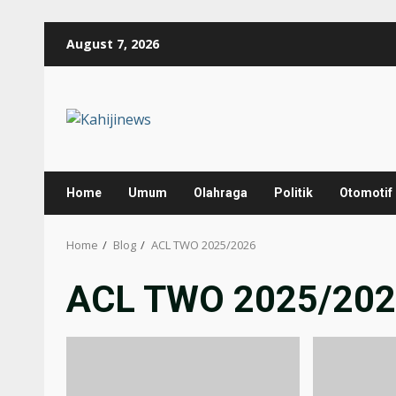
Skip
August 7, 2026
to
content
Home
Umum
Olahraga
Politik
Otomotif
Home
Blog
ACL TWO 2025/2026
ACL TWO 2025/20