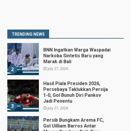
Prabowo Siapkan Keppres
Pemberhentian Perry Warjiyo,
Destry Damayanti Jadi
Gubernur BI Sementara
1
TRENDING NEWS
July 27, 2026
BNN Ingatkan Warga Waspadai
Narkoba Sintetis Baru yang
Marak di Bali
July 27, 2026
2
Hasil Piala Presiden 2026,
Persebaya Taklukkan Persija
1-0, Gol Bunuh Diri Pankov
Jadi Penentu
3
July 27, 2026
Persib Bungkam Arema FC,
Gol Uilliam Barros Antar