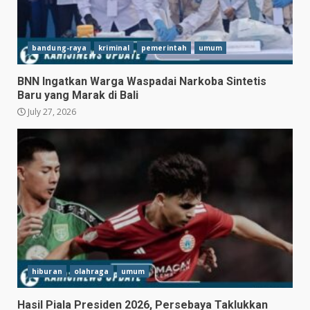
bandung-raya
kriminal
pemerintah
umum
BNN Ingatkan Warga Waspadai Narkoba Sintetis
Baru yang Marak di Bali
July 27, 2026
Hasil Piala Presiden 2026,
Persebaya Taklukkan Persija
1-0, Gol Bunuh Diri Pankov
Jadi Penentu
3
July 27, 2026
hiburan
olahraga
umum
Persib Bungkam Arema FC,
Hasil Piala Presiden 2026, Persebaya Taklukkan