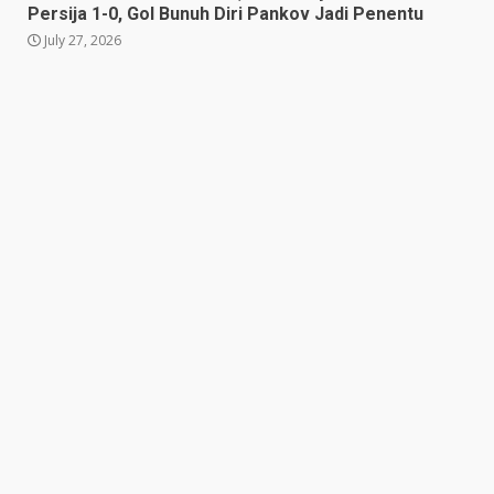
Gol Uilliam Barros Antar
Persija 1-0, Gol Bunuh Diri Pankov Jadi Penentu
Maung Bandung Raih Tiga
July 27, 2026
Poin
4
July 26, 2026
Adam Alis Jalani Laga Penuh
Makna Saat Persib Hadapi
Arema FC
July 25, 2026
5
Drama Empat Gol Warnai Laga
DPMM FC vs Tampines
Rovers, Kedua Tim Berbagi
Poin
6
July 25, 2026
Kepala BGN Tegaskan Dapur
MBG yang Tak Penuhi Standar
Akan Ditutup
July 25, 2026
7