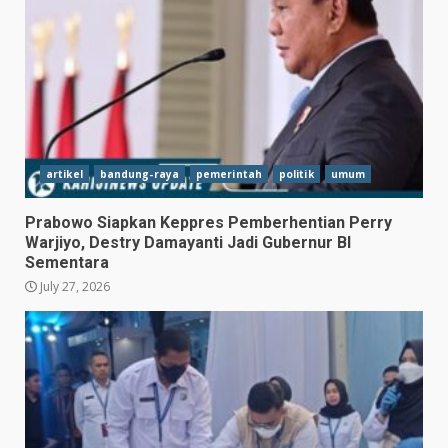
artikel
bandung-raya
pemerintah
politik
umum
Prabowo Siapkan Keppres Pemberhentian Perry
Warjiyo, Destry Damayanti Jadi Gubernur BI
Sementara
July 27, 2026