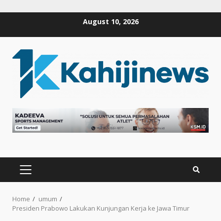
Skip
August 10, 2026
to
content
PRIMARY
MENU
Home
umum
Presiden Prabowo Lakukan Kunjungan Kerja ke Jawa Timur