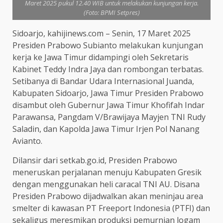
Maret 2025 pukul 12.40 WIB untuk melakukan kunjungan kerja.
(Foto: BPMI Setpres)
Sidoarjo, kahijinews.com – Senin, 17 Maret 2025
Presiden Prabowo Subianto melakukan kunjungan
kerja ke Jawa Timur didampingi oleh Sekretaris
Kabinet Teddy Indra Jaya dan rombongan terbatas.
Setibanya di Bandar Udara Internasional Juanda,
Kabupaten Sidoarjo, Jawa Timur Presiden Prabowo
disambut oleh Gubernur Jawa Timur Khofifah Indar
Parawansa, Pangdam V/Brawijaya Mayjen TNI Rudy
Saladin, dan Kapolda Jawa Timur Irjen Pol Nanang
Avianto.
Dilansir dari setkab.go.id, Presiden Prabowo
meneruskan perjalanan menuju Kabupaten Gresik
dengan menggunakan heli caracal TNI AU. Disana
Presiden Prabowo dijadwalkan akan meninjau area
smelter di kawasan PT Freeport Indonesia (PTFI) dan
sekaligus meresmikan produksi pemurnian logam