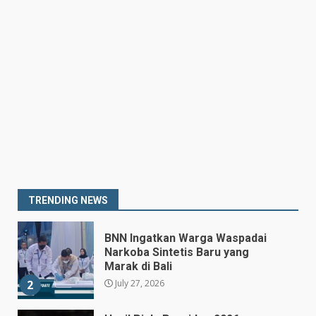
Poin
6
July 25, 2026
Kepala BGN Tegaskan Dapur
MBG yang Tak Penuhi Standar
Akan Ditutup
July 25, 2026
7
Prabowo Siapkan Keppres
Pemberhentian Perry Warjiyo,
Destry Damayanti Jadi
Gubernur BI Sementara
1
TRENDING NEWS
July 27, 2026
BNN Ingatkan Warga Waspadai
Narkoba Sintetis Baru yang
Marak di Bali
July 27, 2026
2