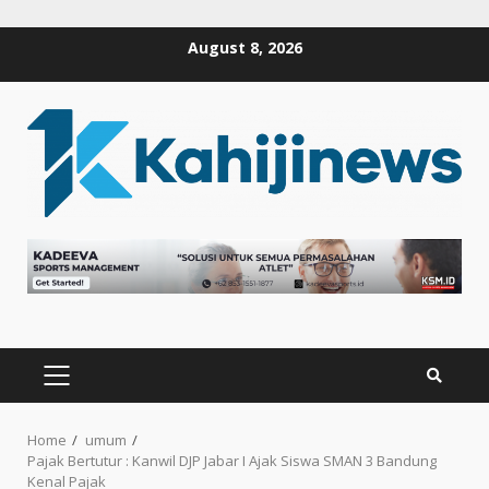
Skip
August 8, 2026
to
content
PRIMARY
MENU
Home
umum
Pajak Bertutur : Kanwil DJP Jabar I Ajak Siswa SMAN 3 Bandung
Kenal Pajak