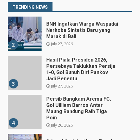
Gubernur BI Sementara
1
TRENDING NEWS
July 27, 2026
BNN Ingatkan Warga Waspadai
Narkoba Sintetis Baru yang
Marak di Bali
July 27, 2026
2
Hasil Piala Presiden 2026,
Persebaya Taklukkan Persija
1-0, Gol Bunuh Diri Pankov
Jadi Penentu
3
July 27, 2026
Persib Bungkam Arema FC,
Gol Uilliam Barros Antar
Maung Bandung Raih Tiga
Poin
4
July 26, 2026