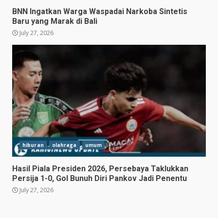
BNN Ingatkan Warga Waspadai Narkoba Sintetis
Baru yang Marak di Bali
July 27, 2026
Hasil Piala Presiden 2026,
Persebaya Taklukkan Persija
1-0, Gol Bunuh Diri Pankov
Jadi Penentu
3
July 27, 2026
hiburan
olahraga
umum
Persib Bungkam Arema FC,
Hasil Piala Presiden 2026, Persebaya Taklukkan
Gol Uilliam Barros Antar
Persija 1-0, Gol Bunuh Diri Pankov Jadi Penentu
Maung Bandung Raih Tiga
July 27, 2026
Poin
4
July 26, 2026