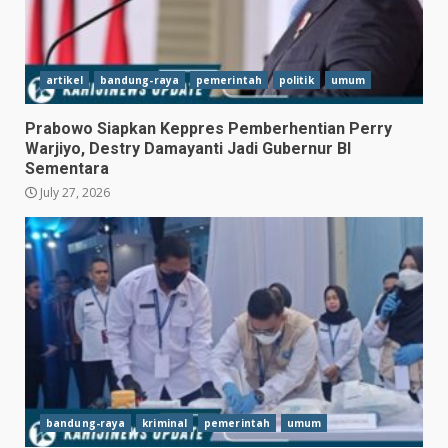
artikel
bandung-raya
pemerintah
politik
umum
Prabowo Siapkan Keppres Pemberhentian Perry
Warjiyo, Destry Damayanti Jadi Gubernur BI
Sementara
July 27, 2026
bandung-raya
kriminal
pemerintah
umum