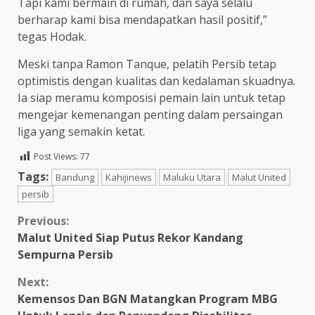
Tapi kami bermain di rumah, dan saya selalu
berharap kami bisa mendapatkan hasil positif,”
tegas Hodak.
Meski tanpa Ramon Tanque, pelatih Persib tetap
optimistis dengan kualitas dan kedalaman skuadnya.
Ia siap meramu komposisi pemain lain untuk tetap
mengejar kemenangan penting dalam persaingan
liga yang semakin ketat.
Post Views:
77
Tags:
Bandung
Kahijinews
Maluku Utara
Malut United
persib
Continue
Previous:
Malut United Siap Putus Rekor Kandang
Reading
Sempurna Persib
Next:
Kemensos Dan BGN Matangkan Program MBG