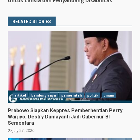
Untuk Lansia dan Penyandang Disabilitas
RELATED STORIES
artikel
bandung-raya
pemerintah
politik
umum
Prabowo Siapkan Keppres Pemberhentian Perry
Warjiyo, Destry Damayanti Jadi Gubernur BI
Sementara
July 27, 2026