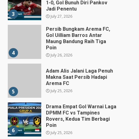
1-0, Gol Bunuh Diri Pankov
Jadi Penentu
3
July 27, 2026
Persib Bungkam Arema FC,
Gol Uilliam Barros Antar
Maung Bandung Raih Tiga
Poin
4
July 26, 2026
Adam Alis Jalani Laga Penuh
Makna Saat Persib Hadapi
Arema FC
July 25, 2026
5
Drama Empat Gol Warnai Laga
DPMM FC vs Tampines
Rovers, Kedua Tim Berbagi
Poin
6
July 25, 2026