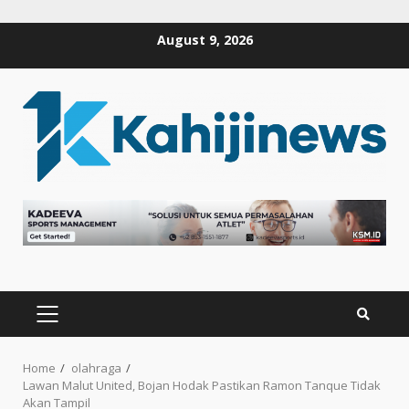
Skip
August 9, 2026
to
content
PRIMARY
MENU
Home
olahraga
Lawan Malut United, Bojan Hodak Pastikan Ramon Tanque Tidak
Akan Tampil