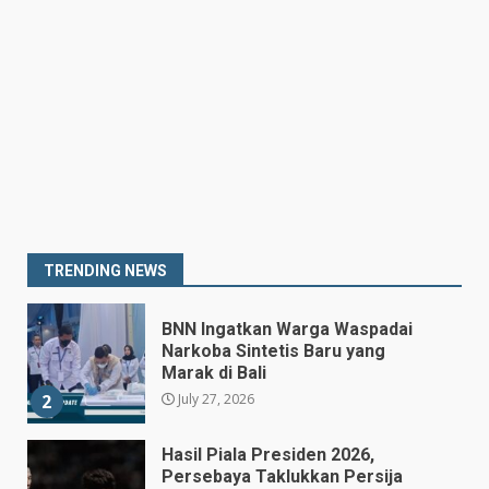
July 25, 2026
Kepala BGN Tegaskan Dapur
MBG yang Tak Penuhi Standar
Akan Ditutup
July 25, 2026
7
Prabowo Siapkan Keppres
Pemberhentian Perry Warjiyo,
Destry Damayanti Jadi
Gubernur BI Sementara
1
TRENDING NEWS
July 27, 2026
BNN Ingatkan Warga Waspadai
Narkoba Sintetis Baru yang
Marak di Bali
July 27, 2026
2
Hasil Piala Presiden 2026,
Persebaya Taklukkan Persija