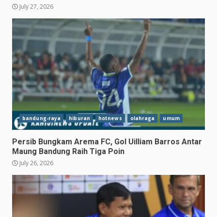
July 27, 2026
bandung-raya
hiburan
hotnews
olahraga
umum
Persib Bungkam Arema FC, Gol Uilliam Barros Antar
Maung Bandung Raih Tiga Poin
July 26, 2026
Hasil Piala Presiden 2026,
Persebaya Taklukkan Persija
1-0, Gol Bunuh Diri Pankov
Jadi Penentu