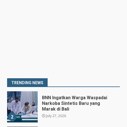
MBG yang Tak Penuhi Standar
Akan Ditutup
July 25, 2026
7
Prabowo Siapkan Keppres
Pemberhentian Perry Warjiyo,
Destry Damayanti Jadi
Gubernur BI Sementara
1
July 27, 2026
BNN Ingatkan Warga Waspadai
Narkoba Sintetis Baru yang
Marak di Bali
TRENDING NEWS
July 27, 2026
2
Hasil Piala Presiden 2026,
Persebaya Taklukkan Persija
1-0, Gol Bunuh Diri Pankov
Jadi Penentu
3
July 27, 2026