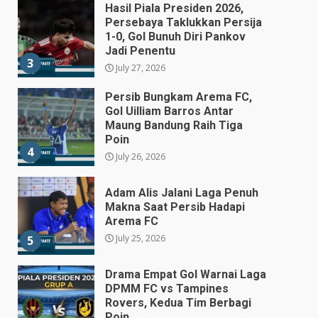
Persib Bungkam Arema FC,
Gol Uilliam Barros Antar
Maung Bandung Raih Tiga
Poin
4
July 26, 2026
Adam Alis Jalani Laga Penuh
Makna Saat Persib Hadapi
Arema FC
July 25, 2026
5
Drama Empat Gol Warnai Laga
DPMM FC vs Tampines
Rovers, Kedua Tim Berbagi
Poin
6
July 25, 2026
Kepala BGN Tegaskan Dapur
MBG yang Tak Penuhi Standar