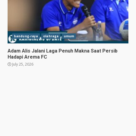
3
July 27, 2026
Persib Bungkam Arema FC,
Gol Uilliam Barros Antar
Maung Bandung Raih Tiga
Poin
bandung-raya
olahraga
umum
4
July 26, 2026
Adam Alis Jalani Laga Penuh Makna Saat Persib
Adam Alis Jalani Laga Penuh
Hadapi Arema FC
Makna Saat Persib Hadapi
July 25, 2026
Arema FC
July 25, 2026
5
Drama Empat Gol Warnai Laga
DPMM FC vs Tampines
Rovers, Kedua Tim Berbagi
Poin
6
July 25, 2026
Kepala BGN Tegaskan Dapur