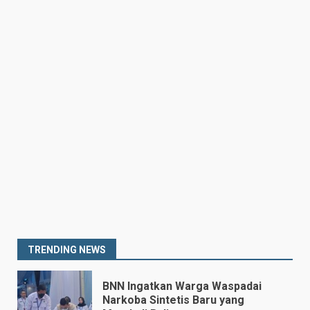
Drama Empat Gol Warnai Laga
DPMM FC vs Tampines
Rovers, Kedua Tim Berbagi
Poin
6
July 25, 2026
Kepala BGN Tegaskan Dapur
MBG yang Tak Penuhi Standar
Akan Ditutup
July 25, 2026
7
Prabowo Siapkan Keppres
Pemberhentian Perry Warjiyo,
Destry Damayanti Jadi
Gubernur BI Sementara
1
TRENDING NEWS
July 27, 2026
BNN Ingatkan Warga Waspadai
Narkoba Sintetis Baru yang