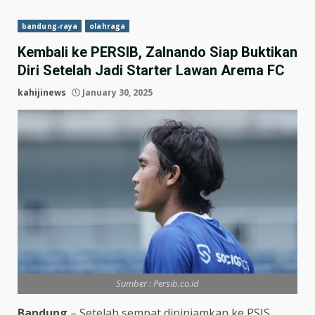
bandung-raya
olahraga
Kembali ke PERSIB, Zalnando Siap Buktikan
Diri Setelah Jadi Starter Lawan Arema FC
kahijinews
January 30, 2025
Sumber : Persib.co.id
Bandung
– Setelah sempat dipinjamkan ke PSIS