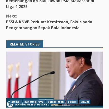
Reading
Kemenangan Krusial Lawan PSM Makassar di
Liga 1 2025
Next:
PSSI & KNVB Perkuat Kemitraan, Fokus pada
Pengembangan Sepak Bola Indonesia
RELATED STORIES
artikel
bandung-raya
pemerintah
politik
umum