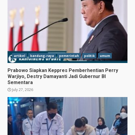
artikel
bandung-raya
pemerintah
politik
umum
Prabowo Siapkan Keppres Pemberhentian Perry
Warjiyo, Destry Damayanti Jadi Gubernur BI
Sementara
July 27, 2026