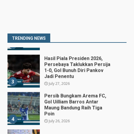
July 27, 2026
BNN Ingatkan Warga Waspadai
Narkoba Sintetis Baru yang
Marak di Bali
July 27, 2026
2
TRENDING NEWS
Hasil Piala Presiden 2026,
Persebaya Taklukkan Persija
1-0, Gol Bunuh Diri Pankov
Jadi Penentu
3
July 27, 2026
Persib Bungkam Arema FC,
Gol Uilliam Barros Antar
Maung Bandung Raih Tiga
Poin
4
July 26, 2026
Adam Alis Jalani Laga Penuh