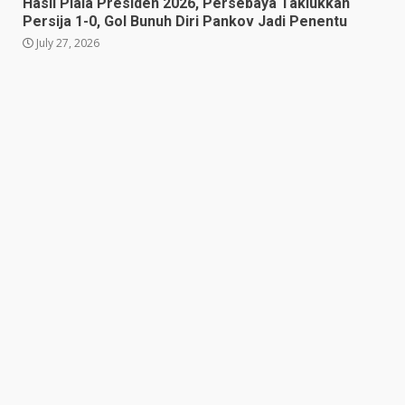
Hasil Piala Presiden 2026, Persebaya Taklukkan
Adam Alis Jalani Laga Penuh
Persija 1-0, Gol Bunuh Diri Pankov Jadi Penentu
Makna Saat Persib Hadapi
Arema FC
July 27, 2026
July 25, 2026
5
Drama Empat Gol Warnai Laga
DPMM FC vs Tampines
Rovers, Kedua Tim Berbagi
Poin
6
July 25, 2026
Kepala BGN Tegaskan Dapur
MBG yang Tak Penuhi Standar
Akan Ditutup
July 25, 2026
7
Prabowo Siapkan Keppres
Pemberhentian Perry Warjiyo,
Destry Damayanti Jadi
Gubernur BI Sementara
1