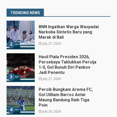
Destry Damayanti Jadi
Gubernur BI Sementara
1
TRENDING NEWS
July 27, 2026
BNN Ingatkan Warga Waspadai
Narkoba Sintetis Baru yang
Marak di Bali
July 27, 2026
2
Hasil Piala Presiden 2026,
Persebaya Taklukkan Persija
1-0, Gol Bunuh Diri Pankov
Jadi Penentu
3
July 27, 2026
Persib Bungkam Arema FC,
Gol Uilliam Barros Antar
Maung Bandung Raih Tiga
Poin
4
July 26, 2026