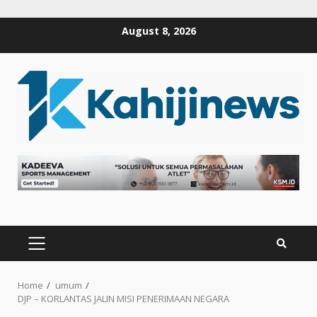
Skip
August 8, 2026
to
content
PRIMARY
MENU
Home
umum
DJP – KORLANTAS JALIN MISI PENERIMAAN NEGARA