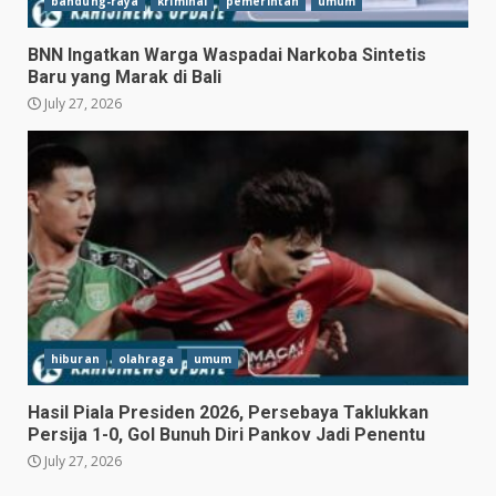
bandung-raya
kriminal
pemerintah
umum
BNN Ingatkan Warga Waspadai Narkoba Sintetis
Baru yang Marak di Bali
July 27, 2026
Hasil Piala Presiden 2026,
Persebaya Taklukkan Persija
1-0, Gol Bunuh Diri Pankov
Jadi Penentu
3
July 27, 2026
hiburan
olahraga
umum
Persib Bungkam Arema FC,
Hasil Piala Presiden 2026, Persebaya Taklukkan
Gol Uilliam Barros Antar
Persija 1-0, Gol Bunuh Diri Pankov Jadi Penentu
Maung Bandung Raih Tiga
July 27, 2026
Poin
4
July 26, 2026