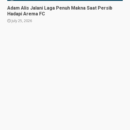
Adam Alis Jalani Laga Penuh Makna Saat Persib
Adam Alis Jalani Laga Penuh
Hadapi Arema FC
Makna Saat Persib Hadapi
Arema FC
July 25, 2026
July 25, 2026
5
Drama Empat Gol Warnai Laga
DPMM FC vs Tampines
Rovers, Kedua Tim Berbagi
Poin
6
July 25, 2026
Kepala BGN Tegaskan Dapur
MBG yang Tak Penuhi Standar
Akan Ditutup
July 25, 2026
7
Prabowo Siapkan Keppres
Pemberhentian Perry Warjiyo,
Destry Damayanti Jadi