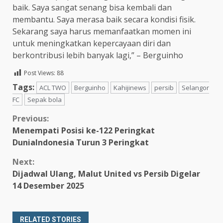
baik. Saya sangat senang bisa kembali dan
membantu. Saya merasa baik secara kondisi fisik.
Sekarang saya harus memanfaatkan momen ini
untuk meningkatkan kepercayaan diri dan
berkontribusi lebih banyak lagi,” – Berguinho
Post Views:
88
Tags:
ACL TWO
Berguinho
Kahijinews
persib
Selangor
FC
Sepak bola
Continue
Previous:
Menempati Posisi ke-122 Peringkat
Reading
DuniaIndonesia Turun 3 Peringkat
Next:
Dijadwal Ulang, Malut United vs Persib Digelar
14 Desember 2025
RELATED STORIES