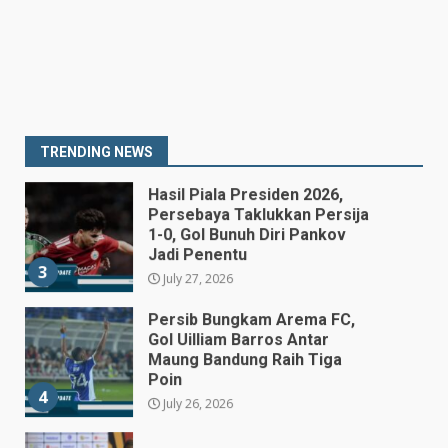
Gubernur BI Sementara
1
July 27, 2026
BNN Ingatkan Warga Waspadai
Narkoba Sintetis Baru yang
Marak di Bali
July 27, 2026
2
TRENDING NEWS
Hasil Piala Presiden 2026,
Persebaya Taklukkan Persija
1-0, Gol Bunuh Diri Pankov
Jadi Penentu
3
July 27, 2026
Persib Bungkam Arema FC,
Gol Uilliam Barros Antar
Maung Bandung Raih Tiga
Poin
4
July 26, 2026