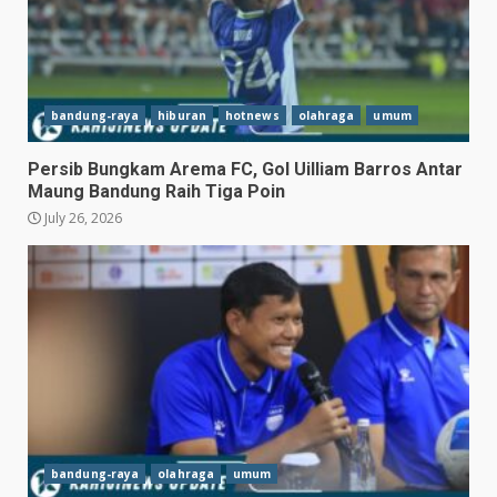
bandung-raya
hiburan
hotnews
olahraga
umum
Persib Bungkam Arema FC, Gol Uilliam Barros Antar
Maung Bandung Raih Tiga Poin
July 26, 2026
Hasil Piala Presiden 2026,
Persebaya Taklukkan Persija
1-0, Gol Bunuh Diri Pankov
Jadi Penentu
3
July 27, 2026
Persib Bungkam Arema FC,
Gol Uilliam Barros Antar
Maung Bandung Raih Tiga
Poin
4
July 26, 2026
bandung-raya
olahraga
umum