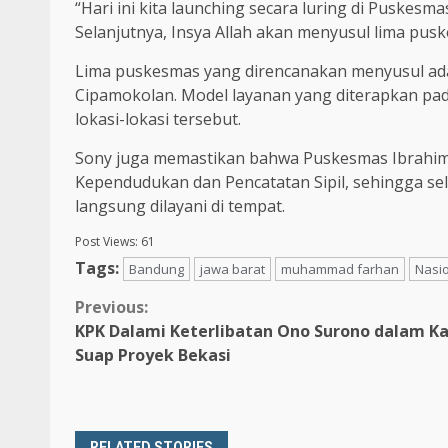
“Hari ini kita launching secara luring di Puskesm
Selanjutnya, Insya Allah akan menyusul lima pusk
Lima puskesmas yang direncanakan menyusul ada
Cipamokolan. Model layanan yang diterapkan pada
lokasi-lokasi tersebut.
Sony juga memastikan bahwa Puskesmas Ibrahim A
Kependudukan dan Pencatatan Sipil, sehingga sel
langsung dilayani di tempat.
Post Views:
61
Tags:
Bandung
jawa barat
muhammad farhan
Nasi
Continue
Previous:
KPK Dalami Keterlibatan Ono Surono dalam K
Reading
Suap Proyek Bekasi
RELATED STORIES