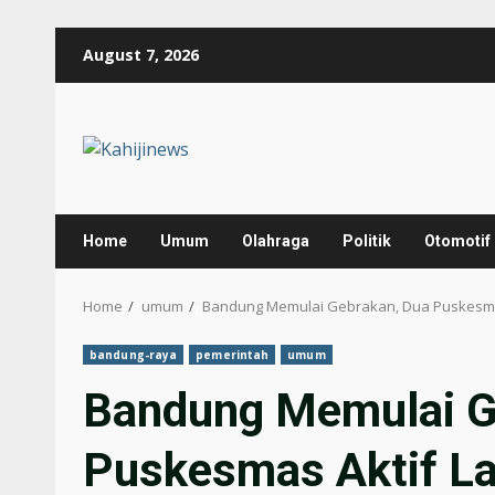
Skip
August 7, 2026
to
content
Home
Umum
Olahraga
Politik
Otomotif
Home
umum
Bandung Memulai Gebrakan, Dua Puskesmas
bandung-raya
pemerintah
umum
Bandung Memulai G
Puskesmas Aktif La