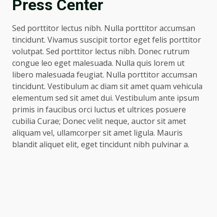
Press Center
Sed porttitor lectus nibh. Nulla porttitor accumsan
tincidunt. Vivamus suscipit tortor eget felis porttitor
volutpat. Sed porttitor lectus nibh. Donec rutrum
Hasil Piala Presiden 2026,
Persebaya Taklukkan Persija
congue leo eget malesuada. Nulla quis lorem ut
1-0, Gol Bunuh Diri Pankov
libero malesuada feugiat. Nulla porttitor accumsan
Jadi Penentu
tincidunt. Vestibulum ac diam sit amet quam vehicula
3
July 27, 2026
elementum sed sit amet dui. Vestibulum ante ipsum
primis in faucibus orci luctus et ultrices posuere
Persib Bungkam Arema FC,
cubilia Curae; Donec velit neque, auctor sit amet
Gol Uilliam Barros Antar
Maung Bandung Raih Tiga
aliquam vel, ullamcorper sit amet ligula. Mauris
Poin
blandit aliquet elit, eget tincidunt nibh pulvinar a.
4
July 26, 2026
Adam Alis Jalani Laga Penuh
Makna Saat Persib Hadapi
Arema FC
July 25, 2026
5