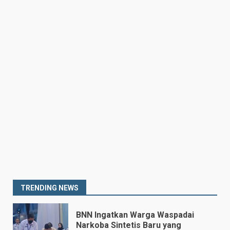
Drama Empat Gol Warnai Laga
DPMM FC vs Tampines
Rovers, Kedua Tim Berbagi
Poin
6
July 25, 2026
Kepala BGN Tegaskan Dapur
MBG yang Tak Penuhi Standar
Akan Ditutup
July 25, 2026
7
Prabowo Siapkan Keppres
Pemberhentian Perry Warjiyo,
Destry Damayanti Jadi
Gubernur BI Sementara
1
TRENDING NEWS
July 27, 2026
BNN Ingatkan Warga Waspadai
Narkoba Sintetis Baru yang