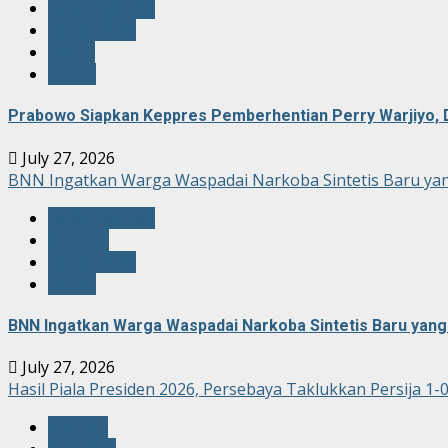
bandung-raya
pemerintah
politik
umum
Prabowo Siapkan Keppres Pemberhentian Perry Warjiyo, 
July 27, 2026
BNN Ingatkan Warga Waspadai Narkoba Sintetis Baru yan
bandung-raya
kriminal
pemerintah
umum
BNN Ingatkan Warga Waspadai Narkoba Sintetis Baru yang 
July 27, 2026
Hasil Piala Presiden 2026, Persebaya Taklukkan Persija 1-
hiburan