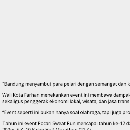
“Bandung menyambut para pelari dengan semangat dan k
Wali Kota Farhan menekankan event ini membawa dampak po
sekaligus penggerak ekonomi lokal, wisata, dan jasa trans
“Event seperti ini bukan hanya soal olahraga, tapi juga 
Tahun ini event Pocari Sweat Run mencapai tahun ke-12
200m, 5 K, 10 K dan Half Marathon (21 K).