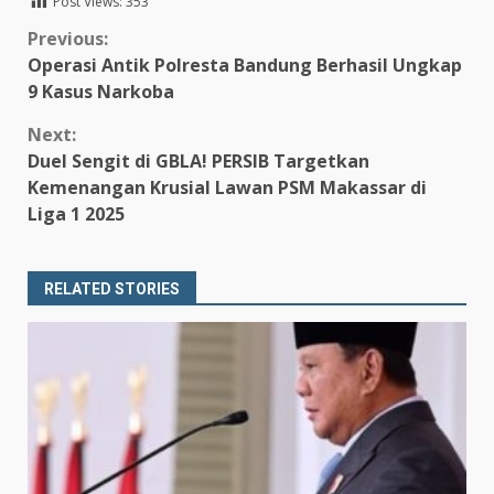
Post Views:
353
Continue
Previous:
Operasi Antik Polresta Bandung Berhasil Ungkap
Reading
9 Kasus Narkoba
Next:
Duel Sengit di GBLA! PERSIB Targetkan
Kemenangan Krusial Lawan PSM Makassar di
Liga 1 2025
RELATED STORIES