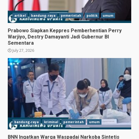
artikel
bandung-raya
pemerintah
politik
umum
Prabowo Siapkan Keppres Pemberhentian Perry
Warjiyo, Destry Damayanti Jadi Gubernur BI
Sementara
July 27, 2026
bandung-raya
kriminal
pemerintah
umum
BNN Ingatkan Warga Waspadai Narkoba Sintetis